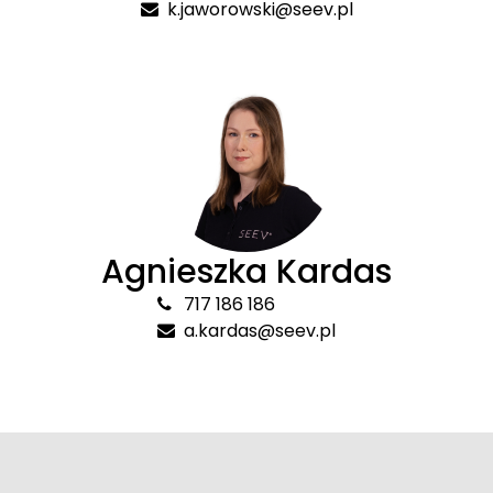
k.jaworowski@seev.pl
Agnieszka Kardas
717 186 186
a.kardas@seev.pl