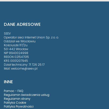
DANE ADRESOWE
SEEV
Operator sieci Internet Union Sp. z o. o.
Oddział we Wrocławiu
Kościuszki 117/2u
50-442 Wrocław
NIP 8943024998
REGON 021547015
KRS 0001207945
Dział techniczny:
71 726 25 17
Mail:
welcome@seev.pl
INNE
Pomoc - FAQ
Regulamin świadczenia usług
Regulamin strony
Polityka Cookie
Polityka Prywatności