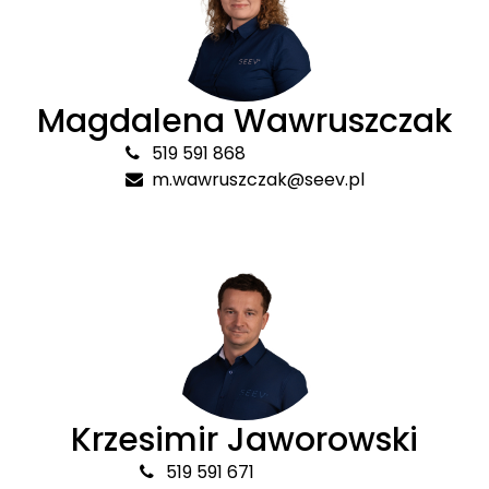
Magdalena Wawruszczak
519 591 868
m.wawruszczak@seev.pl
Krzesimir Jaworowski
519 591 671