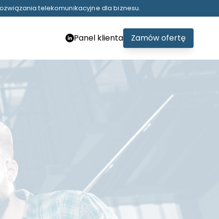
ozwiązania telekomunikacyjne dla biznesu.
Panel klienta
Zamów ofertę