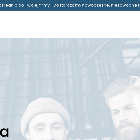
średnio do Twojej firmy. | Dostarczamy nowoczesne, niezawodne r
ia